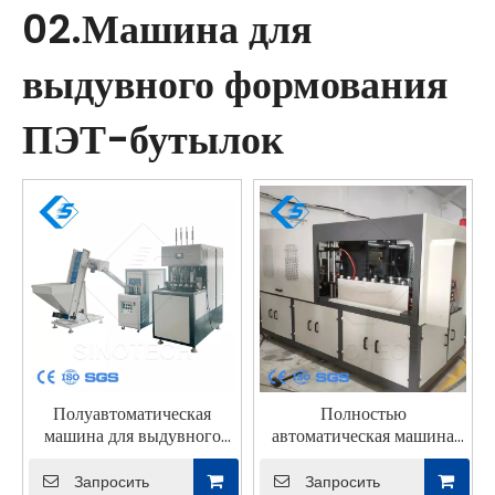
02.Машина для
выдувного формования
ПЭТ-бутылок
Полуавтоматическая
Полностью
машина для выдувного
автоматическая машина
формования ПЭТ-бутылок
для выдувного
формования бутылок для
Запросить
Запросить