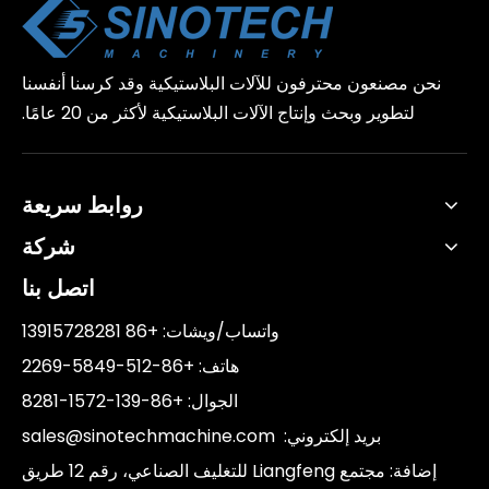
نحن مصنعون محترفون للآلات البلاستيكية وقد كرسنا أنفسنا
لتطوير وبحث وإنتاج الآلات البلاستيكية لأكثر من 20 عامًا.
روابط سريعة
شركة
اتصل بنا
واتساب/ويشات: +86 13915728281
هاتف: +86-512-5849-2269
الجوال: +86-139-1572-8281
بريد إلكتروني:
sales@sinotechmachine.com
إضافة: مجتمع Liangfeng للتغليف الصناعي، رقم 12 طريق